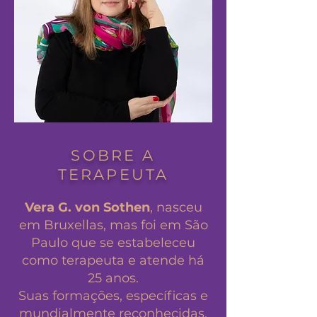
SOBRE A
TERAPEUTA
Vera G. von Sothen
, nasceu
em Bruxellas, mas foi em São
Paulo que se estabeleceu
como terapeuta e atende há
25 anos.
Suas formações, específicas e
mundialmente reconhecidas,