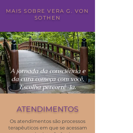
MAIS SOBRE VERA G. VON
SOTHEN
A jornada da consciência e
da cura começa com você.
Escolha percorrê-la.
ATENDIMENTOS
Os atendimentos são processos
terapêuticos em que se acessam