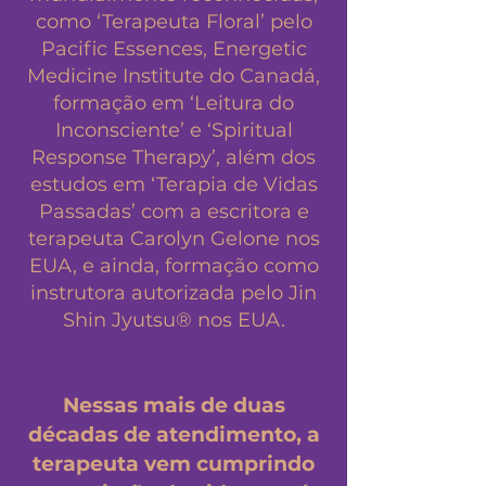
como ‘Terapeuta Floral’ pelo
Pacific Essences, Energetic
Medicine Institute do Canadá,
formação em ‘Leitura do
Inconsciente’ e ‘Spiritual
Response Therapy’, além dos
estudos em ‘Terapia de Vidas
Passadas’ com a escritora e
terapeuta Carolyn Gelone nos
EUA, e ainda, formação como
instrutora autorizada pelo Jin
Shin Jyutsu® nos EUA.
.
Nessas mais de duas
décadas de atendimento, a
terapeuta vem cumprindo