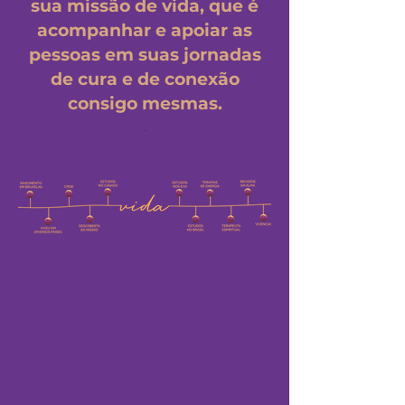
sua
missão de vida, que é
acompanhar e apoiar as
pessoas em suas jornadas
de cura e de conexão
consigo mesmas.
.