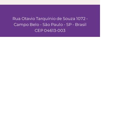
Rua Otavio Tarquínio de Souza 1072 -
Campo Belo - São Paulo - SP - Brasil
CEP 04613-003
info@veravonsothen.com
(11) 91001-1018
Associada à:
Política de Privacidade
Termos e Condições