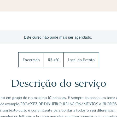
Este curso não pode mais ser agendado.
450
Reais
Encerrado
E
R$ 450
Local do Evento
brasileiros
n
c
Descrição do serviço
e
r
r
a
alho em grupo de no máximo 10 pessoas. É sempre colocado um tema q
d
por exemplo ESCASSEZ DE DINHEIRO, RELACIONAMENTOS e PROPÓSIT
o
e um texto curto e convincente para contar a todos o seu diferencial
envolve os leitores e faz com que eles queiram agendar o seu serviço