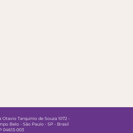
 Otavio Tarquínio de Souza 1072 -
po Belo - São Paulo - SP - Brasil
P 04613-003